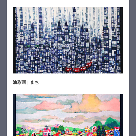
油彩画 | まち