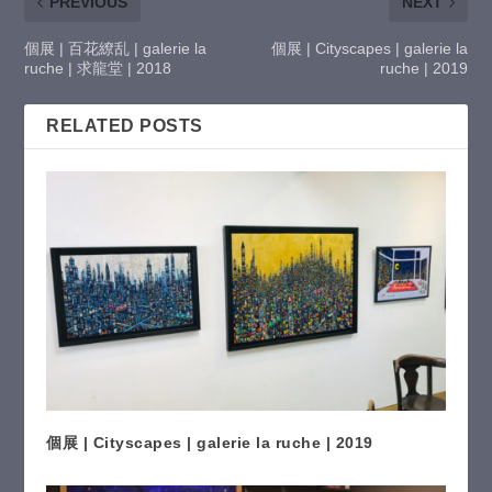
PREVIOUS
NEXT
個展 | 百花繚乱 | galerie la
個展 | Cityscapes | galerie la
ruche | 求龍堂 | 2018
ruche | 2019
RELATED POSTS
個展 | Cityscapes | galerie la ruche | 2019