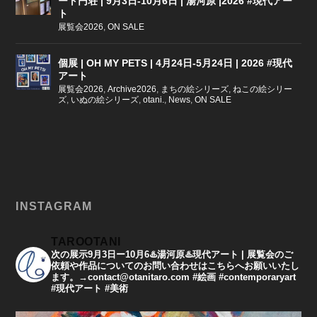
ート円荘 | 9月3日-10月6日 | 湯河原 |2026 #現代アー
ト
展覧会2026
,
ON SALE
個展 | OH MY PETS | 4月24日-5月24日 | 2026 #現代
アート
展覧会2026
,
Archive2026
,
まちの絵シリーズ
,
ねこの絵シリー
ズ
,
いぬの絵シリーズ
,
otani.
,
News
,
ON SALE
INSTAGRAM
TAROOTANI
次の展示9月3日ー10月6♨️湯河原♨️現代アート | 展覧会のご
依頼や作品についてのお問い合わせはこちらへお願いいたし
ます。→contact@otanitaro.com #絵画 #contemporaryart
#現代アート #美術