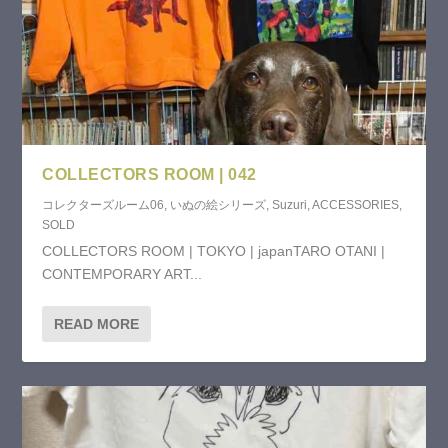
COLLECTORS ROOM | 042
コレクターズルーム06
,
いぬの絵シリーズ
,
Suzuri
,
ACCESSORIES
,
SOLD
COLLECTORS ROOM | TOKYO | japanTARO OTANI |
CONTEMPORARY ART...
READ MORE