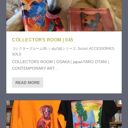
COLLECTORS ROOM | 045
コレクターズルーム06
,
いぬの絵シリーズ
,
Suzuri
,
ACCESSORIES
,
SOLD
COLLECTORS ROOM | OSAKA | japanTARO OTANI |
CONTEMPORARY ART...
READ MORE