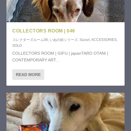
COLLECTORS ROOM | 046
コレクターズルーム06
,
いぬの絵シリーズ
,
Suzuri
,
ACCESSORIES
,
SOLD
COLLECTORS ROOM | GIFU | japanTARO OTANI |
CONTEMPORARY ART...
READ MORE