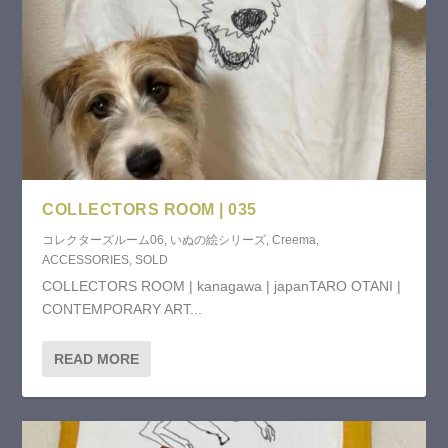
COLLECTORS ROOM | 035
コレクターズルーム06
,
いぬの絵シリーズ
,
Creema
,
ACCESSORIES
,
SOLD
COLLECTORS ROOM | kanagawa | japanTARO OTANI |
CONTEMPORARY ART...
READ MORE