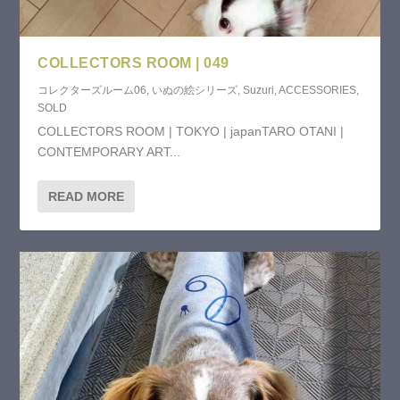
COLLECTORS ROOM | 049
コレクターズルーム06
,
いぬの絵シリーズ
,
Suzuri
,
ACCESSORIES
,
SOLD
COLLECTORS ROOM | TOKYO | japanTARO OTANI |
CONTEMPORARY ART...
READ MORE