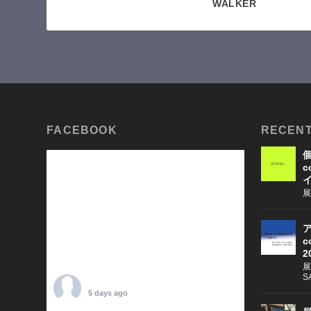
WALKER
FACEBOOK
RECENT
個
c
展
ア
c
2
展
S
TARO OTANI
5 days ago