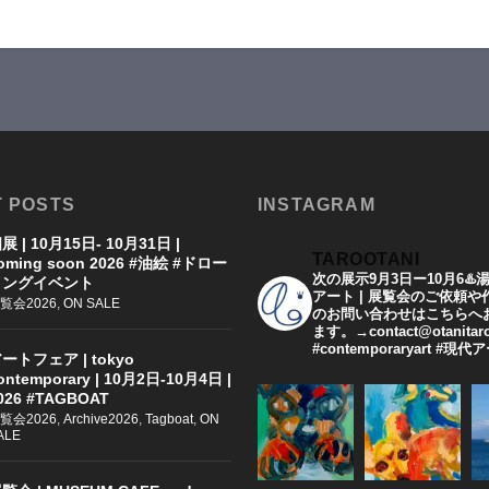
 POSTS
INSTAGRAM
展 | 10月15日- 10月31日 |
TAROOTANI
oming soon 2026 #油絵 #ドロー
次の展示9月3日ー10月6♨️
イングイベント
アート | 展覧会のご依頼
覧会2026
,
ON SALE
のお問い合わせはこちらへ
ます。→contact@otanitar
#contemporaryart #現
ートフェア | tokyo
ontemporary | 10月2日-10月4日 |
026 #TAGBOAT
覧会2026
,
Archive2026
,
Tagboat
,
ON
ALE