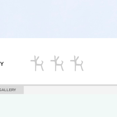
RY
GALLERY