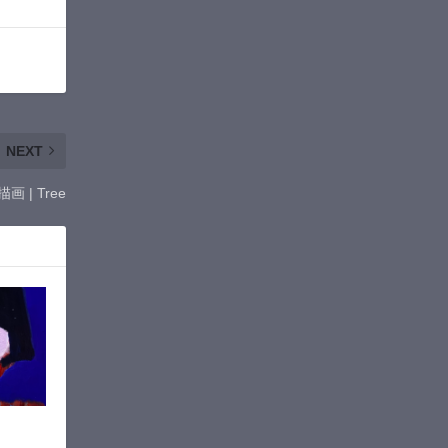
NEXT
画 | Tree