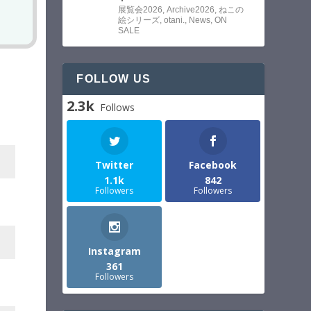
展覧会2026
,
Archive2026
,
ねこの
絵シリーズ
,
otani.
,
News
,
ON
SALE
FOLLOW US
2.3k
Follows
Twitter
Facebook
1.1k
842
Followers
Followers
Instagram
361
Followers