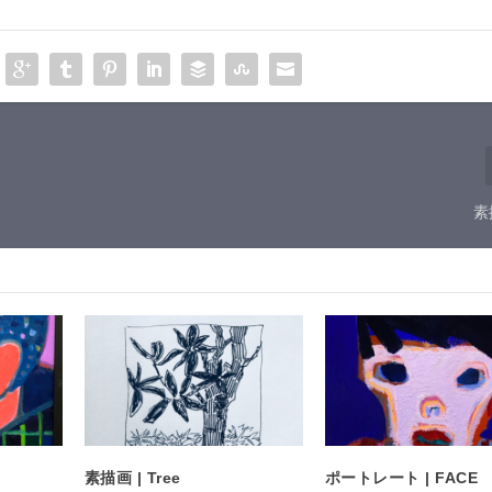
素描
素描画 | Tree
ポートレート | FACE