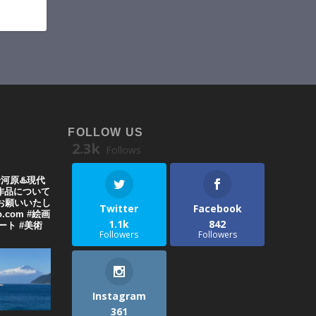
FOLLOW US
2.3k
Follows
湯河原♨️現代
や作品について
お願いいたし
Twitter
Facebook
o.com #絵画
1.1k
842
代アート #美術
Followers
Followers
Instagram
361