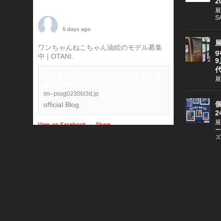
2
展
S
TARO OTANI
5 days ago
展
ワンちゃんねこちゃん油絵のモデル募集
g
中 | OTANI.
#犬
9
ワンちゃんねこちゃん油絵のモデル募
展
集中 | OTANI. #犬
xn--pssg0230bl3d.jp
個
official Blog.
2
展
View on Facebook
·
Share
ー
ズ