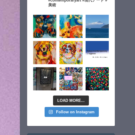
#contemporaryart #現代アート #
美術
LOAD MORE...
Follow on Instagram