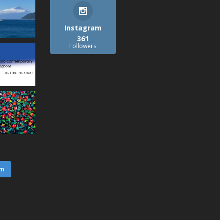
Instagram
361
Followers
am