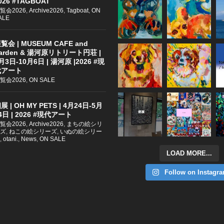
026 #TAGBOAT
覧会2026
,
Archive2026
,
Tagboat
,
ON
ALE
覧会 | MUSEUM CAFE and
arden & 湯河原リトリート円荘 |
月3日-10月6日 | 湯河原 |2026 #現
代アート
覧会2026
,
ON SALE
展 | OH MY PETS | 4月24日-5月
4日 | 2026 #現代アート
覧会2026
,
Archive2026
,
まちの絵シリ
ズ
,
ねこの絵シリーズ
,
いぬの絵シリー
,
otani.
,
News
,
ON SALE
LOAD MORE...
Follow on Instagr