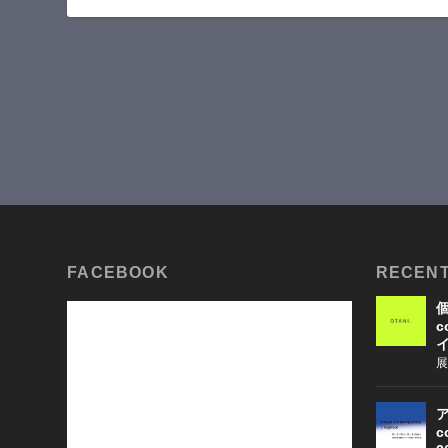
FACEBOOK
RECENT
個
c
展
ア
c