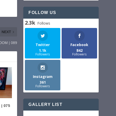
FOLLOW US
2.3k
Follows
NEXT
OM | 089
Twitter
Facebook
1.1k
842
Followers
Followers
Instagram
361
Followers
GALLERY LIST
| 075