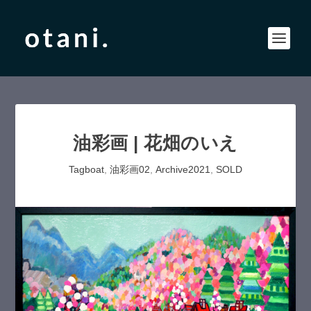
油彩画 | 花畑のいえ
Tagboat
,
油彩画02
,
Archive2021
,
SOLD