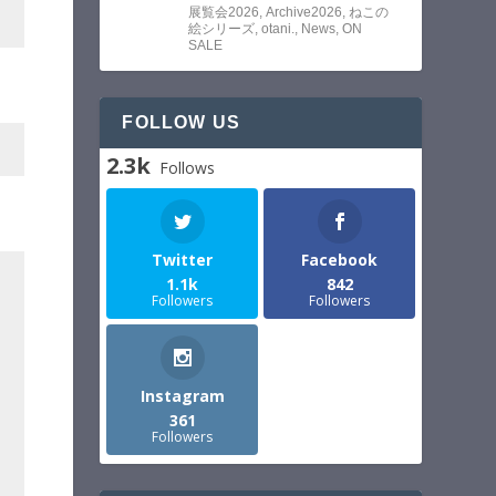
展覧会2026
,
Archive2026
,
ねこの
絵シリーズ
,
otani.
,
News
,
ON
SALE
FOLLOW US
2.3k
Follows
Twitter
Facebook
1.1k
842
Followers
Followers
Instagram
361
Followers