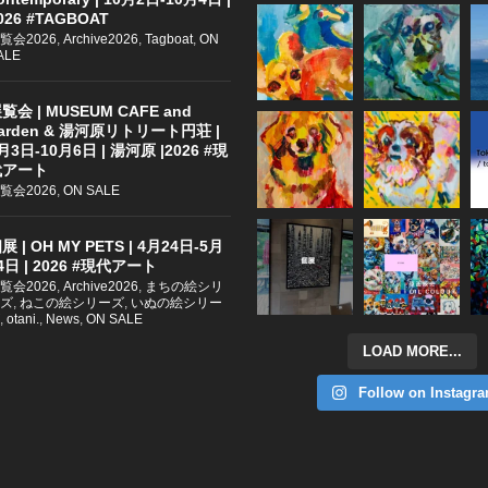
026 #TAGBOAT
覧会2026
,
Archive2026
,
Tagboat
,
ON
ALE
覧会 | MUSEUM CAFE and
arden & 湯河原リトリート円荘 |
月3日-10月6日 | 湯河原 |2026 #現
代アート
覧会2026
,
ON SALE
展 | OH MY PETS | 4月24日-5月
4日 | 2026 #現代アート
覧会2026
,
Archive2026
,
まちの絵シリ
ズ
,
ねこの絵シリーズ
,
いぬの絵シリー
,
otani.
,
News
,
ON SALE
LOAD MORE...
Follow on Instagr