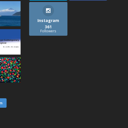
Instagram
361
Followers
am