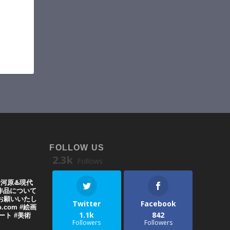
FOLLOW US
2.3k
Follows
湯河原♨️現代
や作品について
お願いいたし
Twitter
Facebook
o.com #絵画
1.1k
842
代アート #美術
Followers
Followers