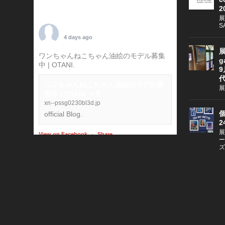
2
展
S
TARO OTANI
4 days ago
展
ワンちゃんねこちゃん油絵のモデル募集
g
中 | OTANI.
#犬
9
ワンちゃんねこちゃん油絵のモデル募
展
集中 | OTANI. #犬
xn--pssg0230bl3d.jp
個
official Blog.
2
展
View on Facebook
·
Share
ー
ズ