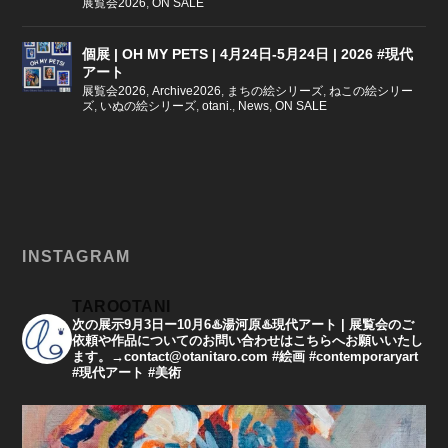
展覧会2026
,
ON SALE
個展 | OH MY PETS | 4月24日-5月24日 | 2026 #現代
アート
展覧会2026
,
Archive2026
,
まちの絵シリーズ
,
ねこの絵シリー
ズ
,
いぬの絵シリーズ
,
otani.
,
News
,
ON SALE
INSTAGRAM
TAROOTANI
次の展示9月3日ー10月6♨️湯河原♨️現代アート | 展覧会のご
依頼や作品についてのお問い合わせはこちらへお願いいたし
ます。→contact@otanitaro.com #絵画 #contemporaryart
#現代アート #美術