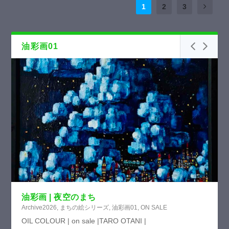
1
2
3
油彩画01
油彩画 | 夜空のまち
Archive2026
,
まちの絵シリーズ
,
油彩画01
,
ON SALE
OIL COLOUR | on sale |TARO OTANI |