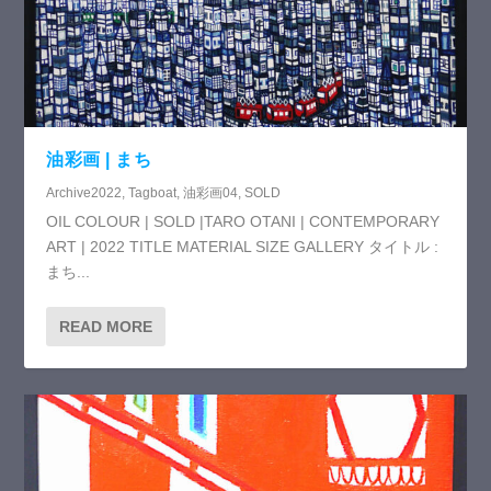
油彩画 | まち
Archive2022
,
Tagboat
,
油彩画04
,
SOLD
OIL COLOUR | SOLD |TARO OTANI | CONTEMPORARY
ART | 2022 TITLE MATERIAL SIZE GALLERY タイトル :
まち...
READ MORE