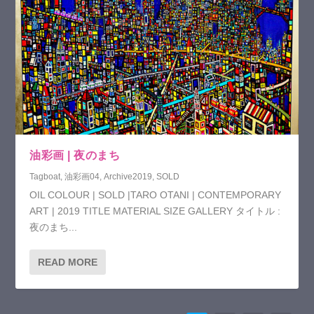
油彩画 | 夜のまち
Tagboat
,
油彩画04
,
Archive2019
,
SOLD
OIL COLOUR | SOLD |TARO OTANI | CONTEMPORARY
ART | 2019 TITLE MATERIAL SIZE GALLERY タイトル :
夜のまち...
READ MORE