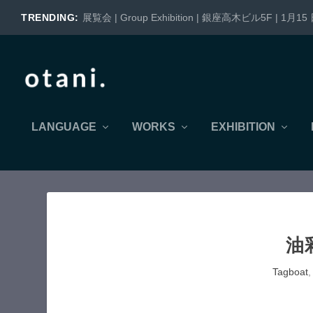
TRENDING:
展覧会 | Group Exhibition | 銀座高木ビル5F | 1月15 日
LANGUAGE
WORKS
EXHIBITION
油
Tagboat