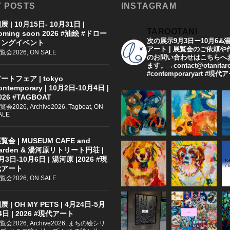
 POSTS
INSTAGRAM
展 | 10月15日- 10月31日 |
TAROOTANI
oming soon 2026 #油絵 #ドロー
次の展示9月3日ー10月6♨️
イングイベント
アート | 展覧会のご依頼
覧会2026
,
ON SALE
のお問い合わせはこちらへ
ます。→contact@otanitar
#contemporaryart #現
ートフェア | tokyo
ontemporary | 10月2日-10月4日 |
026 #TAGBOAT
覧会2026
,
Archive2026
,
Tagboat
,
ON
ALE
覧会 | MUSEUM CAFE and
arden & 湯河原リトリート円荘 |
月3日-10月6日 | 湯河原 |2026 #現
代アート
覧会2026
,
ON SALE
展 | OH MY PETS | 4月24日-5月
4日 | 2026 #現代アート
覧会2026
,
Archive2026
,
まちの絵シリ