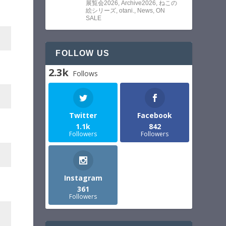
展覧会2026
,
Archive2026
,
ねこの
絵シリーズ
,
otani.
,
News
,
ON
SALE
FOLLOW US
2.3k
Follows
Twitter
Facebook
1.1k
842
Followers
Followers
Instagram
361
Followers