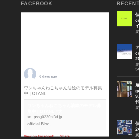
FACEBOOK
RECENT
個
c
展
ア
c
2
展
S
TARO OTANI
6 days ago
展
ワンちゃんねこちゃん油絵のモデル募集
g
中 | OTANI.
#犬
9
ワンちゃんねこちゃん油絵のモデル募
展
集中 | OTANI. #犬
xn--pssg0230bl3d.jp
個
official Blog.
2
展
View on Facebook
·
Share