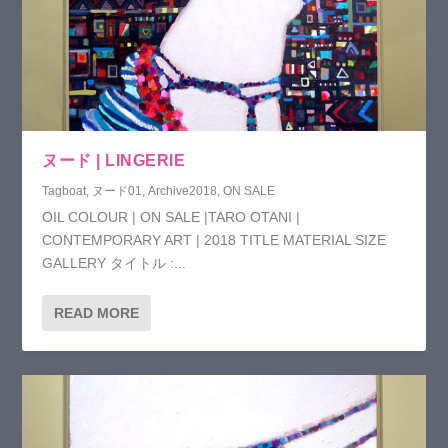
ヌード | LINGERIE
Tagboat
,
ヌード01
,
Archive2018
,
ON SALE
OIL COLOUR | ON SALE |TARO OTANI |
CONTEMPORARY ART | 2018 TITLE MATERIAL SIZE
GALLERY タイトル :...
READ MORE