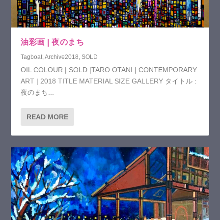
油彩画 | 夜のまち
Tagboat
,
Archive2018
,
SOLD
OIL COLOUR | SOLD |TARO OTANI | CONTEMPORARY
ART | 2018 TITLE MATERIAL SIZE GALLERY タイトル :
夜のまち...
READ MORE