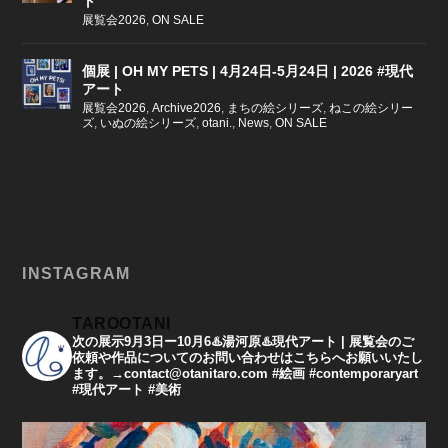
ト
展覧会2026
,
ON SALE
個展 | OH MY PETS | 4月24日-5月24日 | 2026 #現代
アート
展覧会2026
,
Archive2026
,
まちの絵シリーズ
,
ねこの絵シリー
ズ
,
いぬの絵シリーズ
,
otani.
,
News
,
ON SALE
INSTAGRAM
TAROOTANI
次の展示9月3日ー10月6♨️湯河原♨️現代アート | 展覧会のご
依頼や作品についてのお問い合わせはこちらへお願いいたし
ます。→contact@otanitaro.com #絵画 #contemporaryart
#現代アート #美術