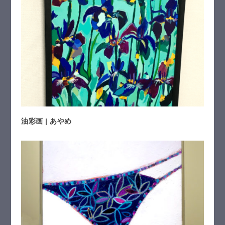
油彩画 | あやめ