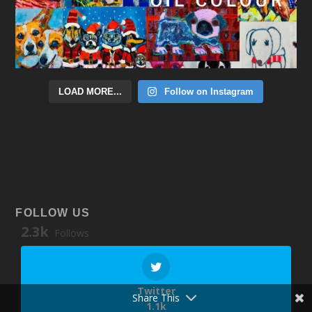
LOAD MORE...
Follow on Instagram
FOLLOW US
2.3k
Follows
Twitter
Share This
1.1k