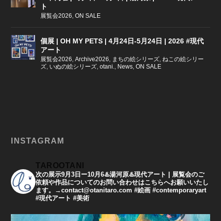
ト
展覧会2026
,
ON SALE
個展 | OH MY PETS | 4月24日-5月24日 | 2026 #現代
アート
展覧会2026
,
Archive2026
,
まちの絵シリーズ
,
ねこの絵シリー
ズ
,
いぬの絵シリーズ
,
otani.
,
News
,
ON SALE
INSTAGRAM
TAROOTANI
次の展示9月3日ー10月6♨️湯河原♨️現代アート | 展覧会のご
依頼や作品についてのお問い合わせはこちらへお願いいたし
ます。→contact@otanitaro.com #絵画 #contemporaryart
#現代アート #美術