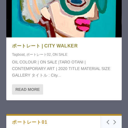
ポートレート | CITY WALKER
Tagboat
,
ポートレート02
,
ON SALE
OIL COLOUR | ON SALE |TARO OTANI |
CONTEMPORARY ART | 2020 TITLE MATERIAL SIZE
GALLERY タイトル : City...
READ MORE
ポートレート01