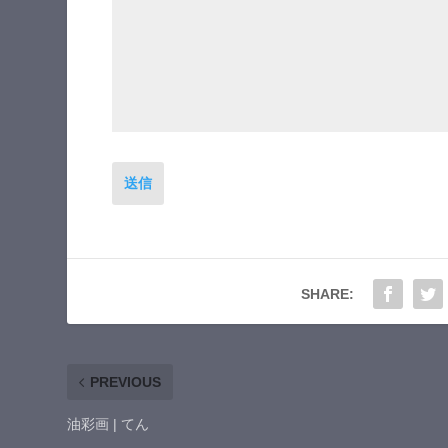
送信
SHARE:
PREVIOUS
油彩画 | てん