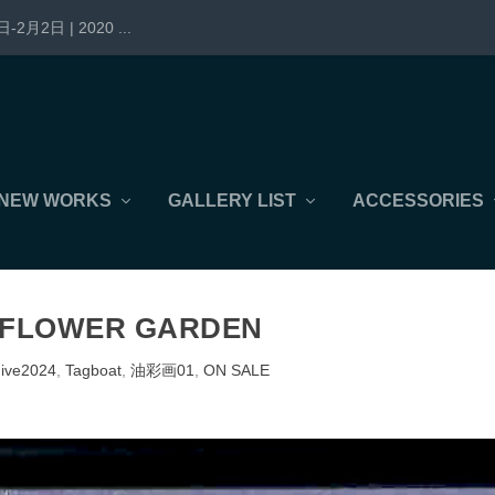
-2月2日 | 2020 ...
NEW WORKS
GALLERY LIST
ACCESSORIES
 FLOWER GARDEN
hive2024
,
Tagboat
,
油彩画01
,
ON SALE