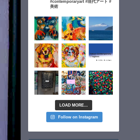
#contemporaryart #現代アート #
美術
LOAD MORE...
Follow on Instagram